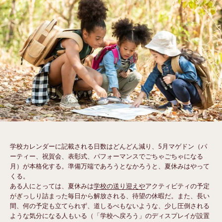
学校カレンダーに記載される日数はどんどん減り、5月マゲドン（パ
ーティー、祝賀会、表彰式、パフォーマンスでごちゃごちゃになる
月）が本格化する。準備万端であろうとなかろうと、夏休みはやって
くる。
ある人にとっては、夏休みは
学校の送り迎えや
アクティビティの予定
がぎっしり詰まった毎日から解放される、待望の休暇だ。また、長い
間、何の予定も立てられず、道しるべもないような、少し圧倒される
ような気分になる人もいる（「学校へ戻ろう」のディスプレイが設置