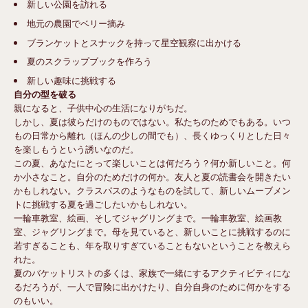
新しい公園を訪れる
地元の農園でベリー摘み
ブランケットとスナックを持って星空観察に出かける
夏のスクラップブックを作ろう
新しい趣味に挑戦する
自分の型を破る
親になると、子供中心の生活になりがちだ。
しかし、夏は彼らだけのものではない。私たちのためでもある。いつ
もの日常から離れ（ほんの少しの間でも）、長くゆっくりとした日々
を楽しもうという誘いなのだ。
この夏、あなたにとって楽しいことは何だろう？何か新しいこと。何
か小さなこと。自分のためだけの何か。友人と夏の読書会を開きたい
かもしれない。クラスパスのようなものを試して、新しいムーブメン
トに挑戦する夏を過ごしたいかもしれない。
一輪車教室、絵画、そしてジャグリングまで。一輪車教室、絵画教
室、ジャグリングまで。母を見ていると、新しいことに挑戦するのに
若すぎることも、年を取りすぎていることもないということを教えら
れた。
夏のバケットリストの多くは、家族で一緒にするアクティビティにな
るだろうが、一人で冒険に出かけたり、自分自身のために何かをする
のもいい。