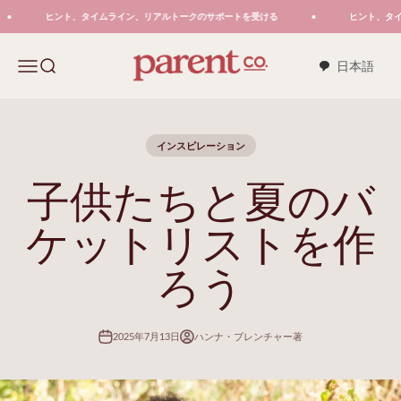
コンテンツへスキップ
ヒント、タイムライン、リアルトークのサポートを受ける
ヒント、タイム
親会社。
メニュー
検索
日本語
インスピレーション
子供たちと夏のバ
ケットリストを作
ろう
2025年7月13日
ハンナ・ブレンチャー著