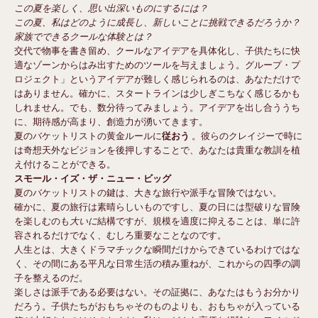
この夏を楽しく、思い出深いものにするには？
この夏、私はどのように成長し、新しいことに挑戦できるだろうか？
家族でできるクールな体験とは？
交代で物事を書き留め、クールなアイデアを具体化し、子供たちに快
適なゾーンからはみ出すためのツールを与えましょう。グループ・プ
ロジェクト」というアイデアが難しく感じられるのは、あなただけで
はありません。確かに、スタートラインは少しぎこちなく感じるかも
しれません。でも、数分待ってみましょう。アイデアを出し合ううち
に、期待感が高まり、創造力が湧いてきます。
従おう
夏のバケットリストの黄金ルールに
。彼らのクレイジーで時に
は奇想天外なビジョンを後押しすることで、あなたは貴重な教訓を植
え付けることができる。
スモール・イズ・ザ・ニュー・ビッグ
夏のバケットリストの鍵は、大きな旅行や派手な冒険ではない。
確かに、夏の旅行は素晴らしいものですし、夏の日には型破りな冒険
大いに
を楽しむのも
結構ですが、規模を適度に抑えることは、単に許
容されるだけでなく、むしろ重要なことなのです。
人生とは、大きくドラマチックな瞬間だけからできているわけではな
く、その間にある平凡な日常生活の積み重ねが、これからの四季の調
子を整えるのだ。
楽しさは派手である必要はない。その証拠に、あなたはもうお分かり
だろう。子供たちがおもちゃそのものよりも、おもちゃが入っている