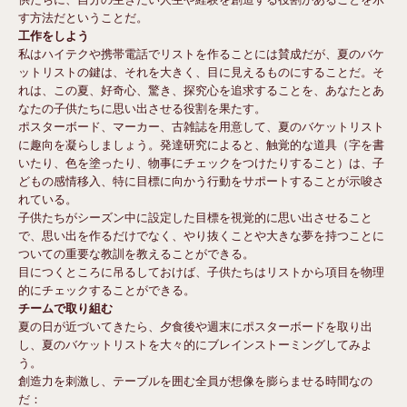
す方法だということだ。
工作をしよう
私はハイテクや携帯電話でリストを作ることには賛成だが、夏のバケ
ットリストの鍵は、それを大きく、目に見えるものにすることだ。そ
れは、この夏、好奇心、驚き、探究心を追求することを、あなたとあ
なたの子供たちに思い出させる役割を果たす。
ポスターボード、マーカー、古雑誌を用意して、夏のバケットリスト
に趣向を凝らしましょう。発達研究によると、触覚的な道具（字を書
いたり、色を塗ったり、物事にチェックをつけたりすること）は、子
どもの感情移入、特に目標に向かう行動をサポートすることが示唆さ
れている。
子供たちがシーズン中に設定した目標を視覚的に思い出させること
で、思い出を作るだけでなく、やり抜くことや大きな夢を持つことに
ついての重要な教訓を教えることができる。
目につくところに吊るしておけば、子供たちはリストから項目を物理
的にチェックすることができる。
チームで取り組む
夏の日が近づいてきたら、夕食後や週末にポスターボードを取り出
し、夏のバケットリストを大々的にブレインストーミングしてみよ
う。
創造力を刺激し、テーブルを囲む全員が想像を膨らませる時間なの
だ：