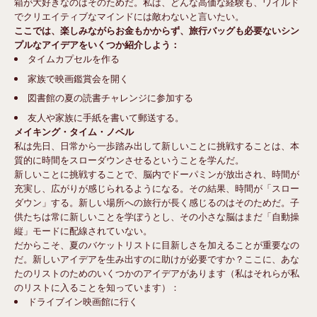
箱が大好きなのはそのためだ。私は、どんな高価な経験も、ワイルド
でクリエイティブなマインドには敵わないと言いたい。
ここでは、楽しみながらお金もかからず、旅行バッグも必要ないシン
プルなアイデアをいくつか紹介しよう：
タイムカプセルを作る
家族で映画鑑賞会を開く
図書館の夏の読書チャレンジに参加する
友人や家族に手紙を書いて郵送する。
メイキング・タイム・ノベル
私は先日、日常から一歩踏み出して新しいことに挑戦することは、本
質的に時間をスローダウンさせるということを学んだ。
新しいことに挑戦することで、脳内でドーパミンが放出され、時間が
充実し、広がりが感じられるようになる。その結果、時間が「スロー
ダウン」する。新しい場所への旅行が長く感じるのはそのためだ。子
供たちは常に新しいことを学ぼうとし、その小さな脳はまだ「自動操
縦」モードに配線されていない。
だからこそ、夏のバケットリストに目新しさを加えることが重要なの
だ。新しいアイデアを生み出すのに助けが必要ですか？ここに、あな
たのリストのためのいくつかのアイデアがあります（私はそれらが私
のリストに入ることを知っています）：
ドライブイン映画館に行く