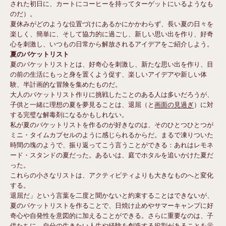
された初日に、カートにコーヒーを持ってターゲットにいるようなも
のだ）。
夏休みがどのような位置づけにあるかにかかわらず、長い夏の日々を
楽しく、簡単に、そして協力的に過ごし、新しい思い出を作り、好奇
心を刺激し、いつもの日常から解放されるアイデアをご紹介しよう。
夏のバケットリスト
夏のバケットリストとは、好奇心を刺激し、新たな思い出を作り、目
の前の生活にもっと身を置くよう促す、楽しいアイデアや新しい体
験、半計画的な冒険を集めたものだ。
大人のバケットリスト作りに挑戦したことのある人は多いだろうが、
子供と一緒に理想の夏を夢見ることは、退屈（と
画面の見過ぎ
）に対
する完璧な解毒剤になるかもしれない。
私が夏のバケットリストを作るのが好きなのは、そのひとつひとつが
ミニ・タイムカプセルのように感じられるからだ。まるで凍りついた
時間の塊のようで、振り返ってこう言うことができる：あれはレモネ
ード・スタンドの夏だった。あるいは、庭でホタルを追いかけた夏だ
った。
これらの小さなリストは、アクティビティよりも大きなものへと変化
する。
退屈だ」という言葉を二度と聞かないと約束することはできないが、
夏のバケットリストを作ることで、日焼け止めやサマーキャンプに好
奇心や自発性を意図的に加えることができる。さらに重要なのは、子
供たちに、自分の生きたい人生や経験を創造する役割があることを示